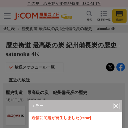
この夏、心を動かす作品特集 | J:COM TV
検索
CS番組一覧
番組表
番組表
歴史街道 最高級の炭 紀州備長炭の歴史 - satonoka 4K
歴史街道 最高級の炭 紀州備長炭の歴史 -
satonoka 4K
放送スケジュール一覧
直近の放送
歴史街道 最高級の炭 紀州備長炭の歴史
8月10日(月)
01:00〜01:15
エラー
Ch.420
satonoka 4K
通信に問題が発生しました[error]