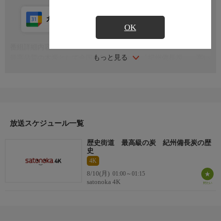
カレンダー登録
アプリ視聴
放送前
OK
番組詳細内容
もっと見る
最高品質の木炭として全国に知られている「紀州備長炭」。高い
人気を誇る「紀州備長炭」の歴史と、途切れることなく受け継が
れてきた技術と工夫をご紹介します
放送スケジュール一覧
歴史街道 最高級の炭 紀州備長炭の歴
史
4K
8/10(月)
01:00～01:15
satonoka 4K