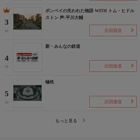
ポンペイの失われた物語 WITH トム・ヒドル
ストン 声:平川大輔
3
次回放送
(-)
新・みんなの鉄道
4
次回放送
(-)
犠牲
5
次回放送
(-)
もっと見る