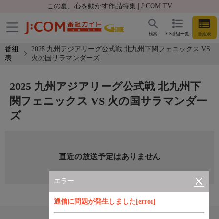
この夏、心を動かす作品特集 | J:COM TV
検索
CS番組一覧
番組表
番組
2025 九州アジアリーグ公式戦 北九州下関フェニックス VS
表
火の国サラマンダーズ
2025 九州アジアリーグ公式戦 北九州下
関フェニックス VS 火の国サラマンダー
ズ
直近の放送予定はありません
エラー
通信に問題が発生しました[error]