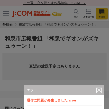
この夏、心を動かす作品特集 | J:COM TV
検索
CS番組一覧
番組表
番組表
和泉市広報番組 「和泉でギオンがズキュゥーン！」
和泉市広報番組 「和泉でギオンがズキ
ュゥーン！」
直近の放送予定はありません
エラー
通信に問題が発生しました[error]
同じジャンルのおすすめ番組