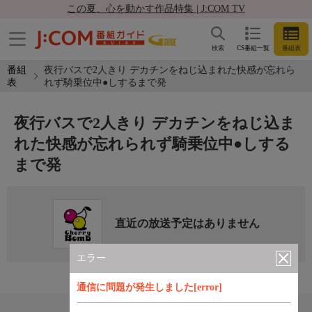
この夏、心を動かす作品特集 | J:COM TV
検索
CS番組一覧
番組表
番組
夜行バスで2人きり デカチンをねじ込まれた快感が忘れら
表
れず騎乗位中●しするまで発
夜行バスで2人きり デカチンをねじ込ま
れた快感が忘れられず騎乗位中●しする
まで発
直近の放送予定はありません
エラー
通信に問題が発生しました[error]