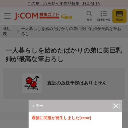
この夏、心を動かす作品特集 | J:COM TV
検索
CS番組一覧
番組表
番組
一人暮らしを始めたばかりの弟に美巨乳姉が最高な筆お
表
ろし
一人暮らしを始めたばかりの弟に美巨乳
姉が最高な筆おろし
直近の放送予定はありません
エラー
通信に問題が発生しました[error]