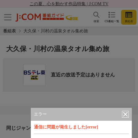
この夏、心を動かす作品特集 | J:COM TV
検索
CS番組一覧
番組表
番組表
大久保・川村の温泉タオル集め旅
大久保・川村の温泉タオル集め旅
直近の放送予定はありません
エラー
通信に問題が発生しました[error]
同じジャンルのおすすめ番組