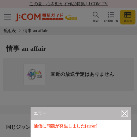
この夏、心を動かす作品特集 | J:COM TV
検索
CS番組一覧
番組表
番組表
情事 an affair
情事 an affair
直近の放送予定はありません
エラー
通信に問題が発生しました[error]
同じジャンルのおすすめ番組