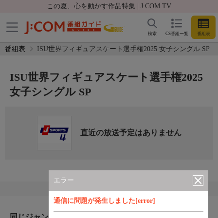
この夏、心を動かす作品特集 | J:COM TV
検索
CS番組一覧
番組表
番組表
ISU世界フィギュアスケート選手権2025 女子シングル SP
ISU世界フィギュアスケート選手権2025
女子シングル SP
直近の放送予定はありません
エラー
通信に問題が発生しました[error]
同じジャンルのおすすめ番組