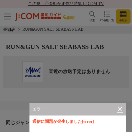
この夏、心を動かす作品特集 | J:COM TV
検索
CS番組一覧
番組表
RUN&GUN SALT SEABASS LAB
番組表
RUN&GUN SALT SEABASS LAB
直近の放送予定はありません
エラー
通信に問題が発生しました[error]
同じジャンルのおすすめ番組