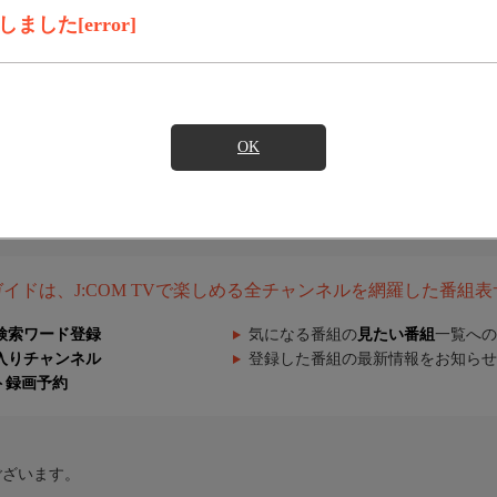
した[error]
OK
組ガイドは、J:COM TVで楽しめる全チャンネルを網羅した番組
検索ワード登録
気になる番組の
見たい番組
一覧への
入りチャンネル
登録した番組の最新情報をお知らせ
ト録画予約
ございます。