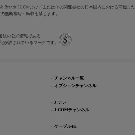
iVo Brands LLCおよび／またはその関連会社の日本国内における商標
材の無断複写・転載を禁じます。
、テレビ番組の公式情報である
スにのみ表記が許されているマークです。
チャンネル一覧
オプションチャンネル
J:テレ
J:COMチャンネル
ケーブル4K