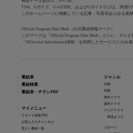
番組データ提供元：IPG Inc.
TiVo、Gガイド、G-GUIDE、およびGガイドロゴは、米国T
このホームページに掲載している記事・写真等あらゆる素
Official Program Data Mark（公式番組情報マーク）
このマークは「Official Program Data Mark」といい
「SI(Service Information)情報」を利用したサービ
番組表
ジャンル
番組検索
洋画
邦画
番組表・チラシPDF
海外ドラマ
国内ドラマ
マイメニュー
アジアドラマ
リモート録画予約
韓流まつり
お気に入りチャンネル
スポーツ
見たい番組一覧