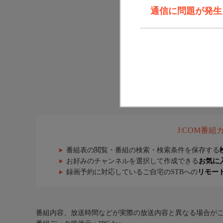
通信に問題が発生しま
J:COM番
番組表の閲覧・番組の検索・検索条件を保存する
お好みのチャンネルを選択して作成できる
お気に
録画予約に対応しているご自宅のSTBへの
リモー
番組内容、放送時間などが実際の放送内容と異なる場合が