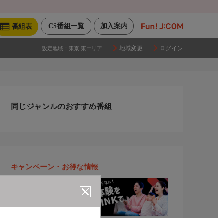
CS番組一覧
加入案内
番組表
地域変更
ログイン
設定地域：
東京 東エリア
同じジャンルのおすすめ番組
キャンペーン・お得な情報