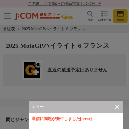
この夏、心を動かす作品特集 | J:COM TV
検索
CS番組一覧
番組表
番組表
2025 MotoGPハイライト 6 フランス
2025 MotoGPハイライト 6 フランス
直近の放送予定はありません
エラー
通信に問題が発生しました[error]
同じジャンルのおすすめ番組