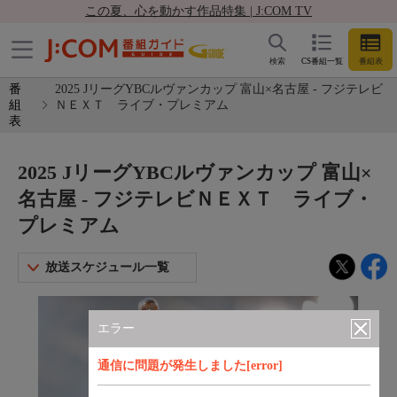
この夏、心を動かす作品特集 | J:COM TV
検索
CS番組一覧
番組表
番
2025 JリーグYBCルヴァンカップ 富山×名古屋 - フジテレビ
組
ＮＥＸＴ ライブ・プレミアム
表
2025 JリーグYBCルヴァンカップ 富山×
名古屋 - フジテレビＮＥＸＴ ライブ・
プレミアム
放送スケジュール一覧
エラー
通信に問題が発生しました[error]