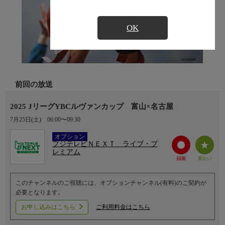
OK
前回の放送
2025 JリーグYBCルヴァンカップ 富山×名古屋
7月25日(土)
06:00〜09:30
Ch.752
オプション
フジテレビＮＥＸＴ ライブ・プ
レミアム
このチャンネルのご視聴には、オプションチャンネル(有料)のご契約が
必要となります。
お申し込みはこちら
ご利用料金はこちら