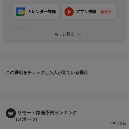
カレンダー登録
アプリ視聴
放送中
番組詳細内容
もっと見る
番組情報
国内サッカー三大タイトルの一つ「2025 JリーグYBCルヴァンカ
ップ」。優勝を目指し、各クラブが熾烈な争いを繰り広げたこの
大会の激闘をプレイバック！
＜解説＞山口直哉 ＜実況＞阿部叶 ＜リポーター＞加藤裕
＜会場＞富山県総合運動公園陸上競技場
この番組をチェックした人が見ている番組
リモート録画予約ランキング
(スポーツ)
08/06更新