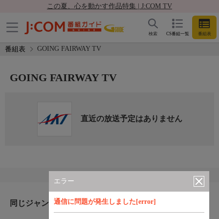
この夏、心を動かす作品特集 | J:COM TV
検索
CS番組一覧
番組表
GOING FAIRWAY TV
番組表
GOING FAIRWAY TV
直近の放送予定はありません
エラー
通信に問題が発生しました[error]
同じジャンルのおすすめ番組