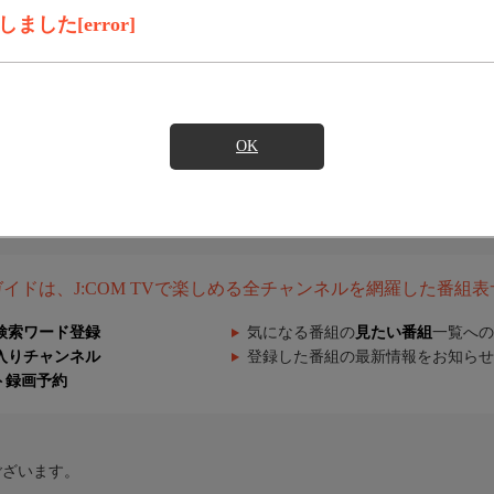
した[error]
OK
組ガイドは、J:COM TVで楽しめる全チャンネルを網羅した番組
検索ワード登録
気になる番組の
見たい番組
一覧への
入りチャンネル
登録した番組の最新情報をお知らせ
ト録画予約
ございます。