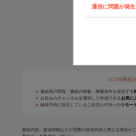
通信に問題が発生しま
J:COM番
番組表の閲覧・番組の検索・検索条件を保存する
お好みのチャンネルを選択して作成できる
お気に
録画予約に対応しているご自宅のSTBへの
リモー
番組内容、放送時間などが実際の放送内容と異なる場合が