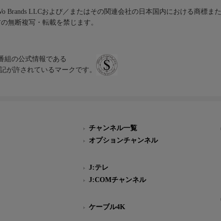
iVo Brands LLCおよび／またはその関連会社の日本国内における商標
材の無断複写・転載を禁じます。
、テレビ番組の公式情報である
スにのみ表記が許されているマークです。
チャンネル一覧
オプションチャンネル
J:テレ
J:COMチャンネル
ケーブル4K