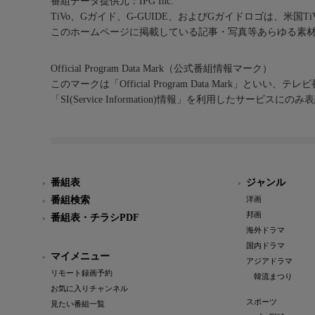
番組データ提供元：IPG Inc.
TiVo、Gガイド、G-GUIDE、およびGガイドロゴは、米国T
このホームページに掲載している記事・写真等あらゆる素
Official Program Data Mark（公式番組情報マーク）
このマークは「Official Program Data Mark」といい
「SI(Service Information)情報」を利用したサービ
番組表
ジャンル
番組検索
洋画
邦画
番組表・チラシPDF
海外ドラマ
国内ドラマ
マイメニュー
アジアドラマ
リモート録画予約
韓流まつり
お気に入りチャンネル
スポーツ
見たい番組一覧