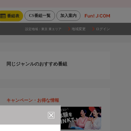
CS番組一覧
加入案内
番組表
地域変更
ログイン
設定地域：
東京 東エリア
同じジャンルのおすすめ番組
キャンペーン・お得な情報