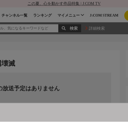
この夏、心を動かす作品特集 | J:COM TV
チャンネル一覧
ランキング
マイメニュー
J:COM STREAM
詳細検索
国壊滅
の放送予定はありません