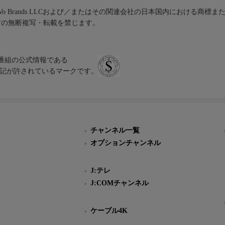
iVo Brands LLCおよび／またはその関連会社の日本国内における商標
材の無断複写・転載を禁じます。
、テレビ番組の公式情報である
スにのみ表記が許されているマークです。
チャンネル一覧
オプションチャンネル
J:テレ
J:COMチャンネル
ケーブル4K