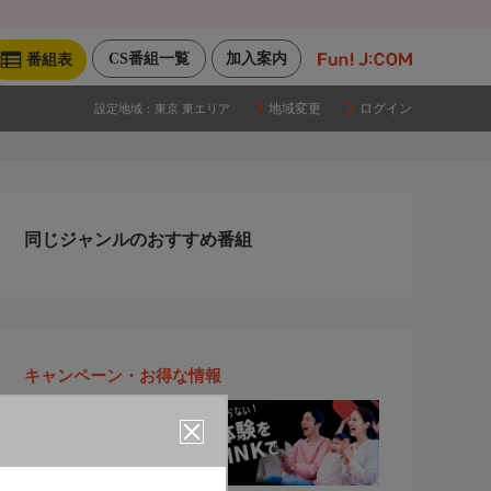
CS番組一覧
加入案内
番組表
地域変更
ログイン
設定地域：
東京 東エリア
同じジャンルのおすすめ番組
キャンペーン・お得な情報