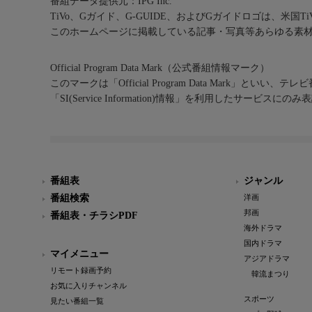
番組データ提供元：IPG Inc.
TiVo、Gガイド、G-GUIDE、およびGガイドロゴは、米国T
このホームページに掲載している記事・写真等あらゆる素
Official Program Data Mark（公式番組情報マーク）
このマークは「Official Program Data Mark」といい
「SI(Service Information)情報」を利用したサービ
番組表
ジャンル
番組検索
洋画
邦画
番組表・チラシPDF
海外ドラマ
国内ドラマ
マイメニュー
アジアドラマ
リモート録画予約
韓流まつり
お気に入りチャンネル
スポーツ
見たい番組一覧