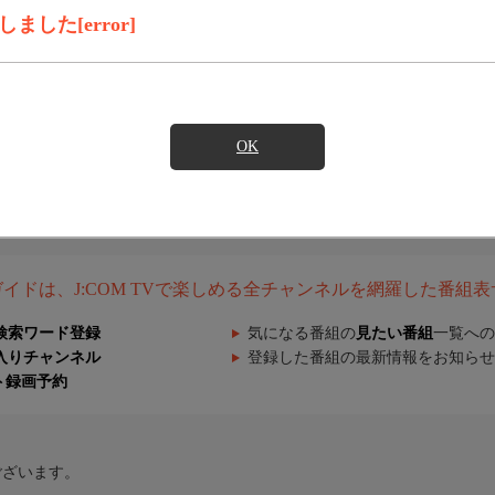
した[error]
OK
組ガイドは、J:COM TVで楽しめる全チャンネルを網羅した番組
検索ワード登録
気になる番組の
見たい番組
一覧への
入りチャンネル
登録した番組の最新情報をお知らせ
ト録画予約
ございます。