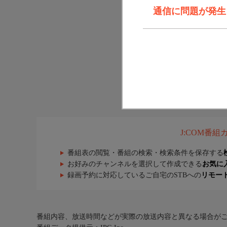
通信に問題が発生しま
J:COM番
番組表の閲覧・番組の検索・検索条件を保存する
お好みのチャンネルを選択して作成できる
お気に
録画予約に対応しているご自宅のSTBへの
リモー
番組内容、放送時間などが実際の放送内容と異なる場合が