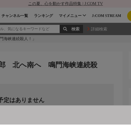
この夏、心を動かす作品特集 | J:COM TV
チャンネル一覧
ランキング
マイメニュー
J:COM STREAM
詳細検索
門海峡連続殺人！」
郎 北へ南へ 鳴門海峡連続殺
予定はありません