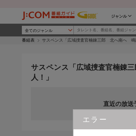
ジャンル
番組表
サスペンス「広域捜査官楠錬三郎 北へ南へ 鳴
サスペンス「広域捜査官楠錬三
人！」
直近の放送
エラー