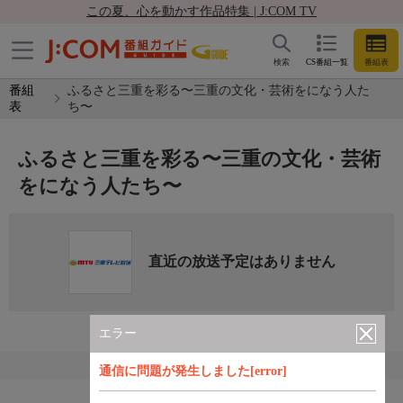
この夏、心を動かす作品特集 | J:COM TV
検索
CS番組一覧
番組表
番組
ふるさと三重を彩る〜三重の文化・芸術をになう人た
表
ち〜
ふるさと三重を彩る〜三重の文化・芸術
をになう人たち〜
直近の放送予定はありません
エラー
通信に問題が発生しました[error]