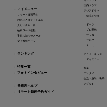
海外ドラマ
国内ドラマ
マイメニュー
アジアドラマ
リモート録画予約
韓流まつり
お気に入りチャンネル
スポーツ
見たい番組一覧
プロ野球
検索ワード登録
サッカー
番組お知らせメール
ゴルフ
マイ番組ページ
テニス
ランキング
アニメ・キッズ
ディズニー
特集一覧
音楽
フォトインタビュー
エンタメ
生活・趣味・教養
アダルト
番組表ヘルプ
リモート録画予約ガイド