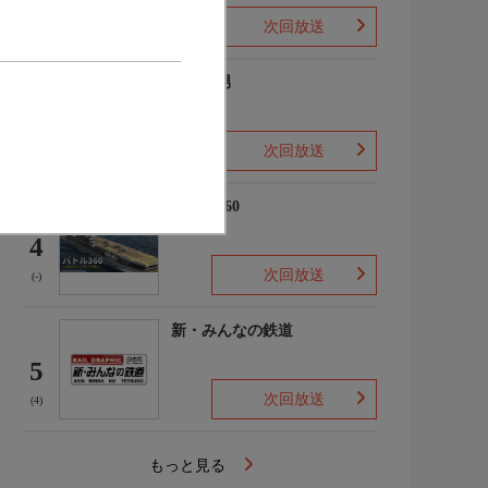
次回放送
(2)
ザ・森男
3
次回放送
(-)
バトル360
4
次回放送
(-)
新・みんなの鉄道
5
次回放送
(4)
もっと見る