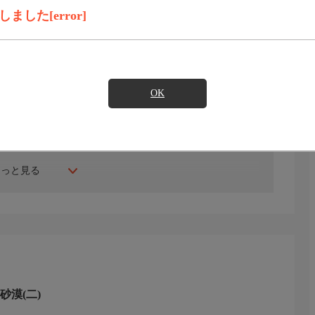
見たい
した[error]
物たちのすみかだ。猛スピードで攻撃を仕掛け、獲物をかみ
る狩りの達人、コヨーテ。イランだけに住むアジアチータ
OK
食獣だ。オオトカゲは獲物を毒で麻痺させて殺すという、
んな砂漠の暗殺者たちを紹介する。
もっと見る
砂漠(二)