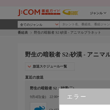
ジャンル
番組表
野生の暗殺者 S2:砂漠 - アニマルプラネット
野生の暗殺者 S2:砂漠 - アニ
放送スケジュール一覧
直近の放送
野生の暗殺者 S2：砂漠(二)
エラー
カレンダー登録
9月4日(金)
22:00〜23:00