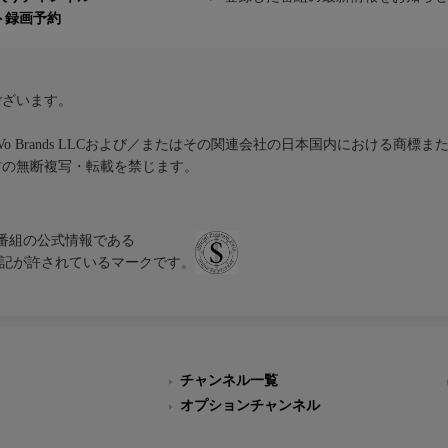
ト録画予約
ございます。
iVo Brands LLCおよび／またはその関連会社の日本国内における商標
材の無断複写・転載を禁じます。
、テレビ番組の公式情報である
スにのみ表記が許されているマークです。
チャンネル一覧
オプションチャンネル