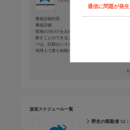
Ch.653
アニマルプラネット
通信に問題が発生しま
番組詳細内容
番組詳細
陸地の3分の1を占める砂漠は、恐るべき危険な生
殺すことのできるクサリヘビや、夜な夜な遠吠えす
ーは、比類ないスピードと狡猾さを持つ恐ろしい肉
地球上で最も知能の高いは虫類である。今回は、そ
放送スケジュール一覧
野生の暗殺者 S2：