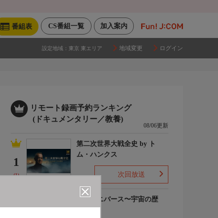
CS番組一覧
加入案内
番組表
地域変更
ログイン
設定地域：
東京 東エリア
リモート録画予約ランキング
(ドキュメンタリー／教養)
08/06更新
第二次世界大戦全史 by ト
ム・ハンクス
1
次回放送
(1)
ザ・ユニバース〜宇宙の歴
史〜S6
2