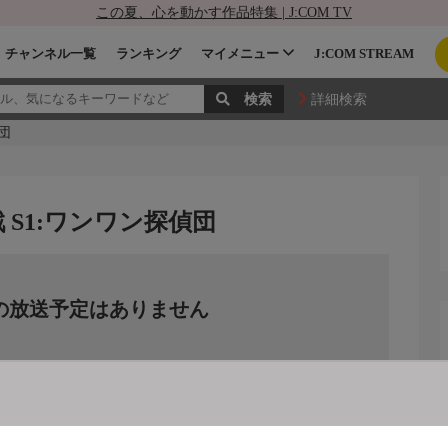
この夏、心を動かす作品特集 | J:COM TV
チャンネル一覧
ランキング
マイメニュー
J:COM STREAM
詳細検索
団
S1:ワンワン探偵団
の放送予定はありません