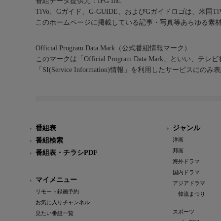
番組データ提供元：IPG Inc.
TiVo、Gガイド、G-GUIDE、およびGガイドロゴは、米国T
このホームページに掲載している記事・写真等あらゆる素
Official Program Data Mark（公式番組情報マーク）
このマークは「Official Program Data Mark」といい
「SI(Service Information)情報」を利用したサービ
番組表
ジャンル
番組検索
洋画
邦画
番組表・チラシPDF
海外ドラマ
国内ドラマ
マイメニュー
アジアドラマ
リモート録画予約
韓流まつり
お気に入りチャンネル
スポーツ
見たい番組一覧