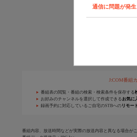
通信に問題が発生しま
J:COM番
番組表の閲覧・番組の検索・検索条件を保存する
お好みのチャンネルを選択して作成できる
お気に
録画予約に対応しているご自宅のSTBへの
リモー
番組内容、放送時間などが実際の放送内容と異なる場合が