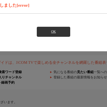
した[error]
OK
組ガイドは、J:COM TVで楽しめる全チャンネルを網羅した番組
検索ワード登録
気になる番組の
見たい番組
一覧への
入りチャンネル
登録した番組の最新情報をお知らせ
ト録画予約
ございます。