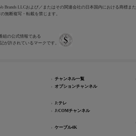
iVo Brands LLCおよび／またはその関連会社の日本国内における商標
材の無断複写・転載を禁じます。
、テレビ番組の公式情報である
スにのみ表記が許されているマークです。
チャンネル一覧
オプションチャンネル
J:テレ
J:COMチャンネル
ケーブル4K