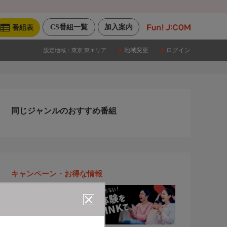
CS番組一覧
加入案内
番組表
地域変更
ログイン
設定地域：
東京 東エリア
同じジャンルのおすすめ番組
キャンペーン・お得な情報