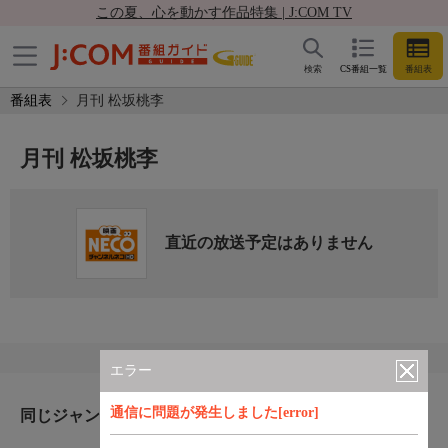
この夏、心を動かす作品特集 | J:COM TV
検索
CS番組一覧
番組表
番組表
月刊 松坂桃李
月刊 松坂桃李
直近の放送予定はありません
エラー
通信に問題が発生しました[error]
同じジャンルのおすすめ番組