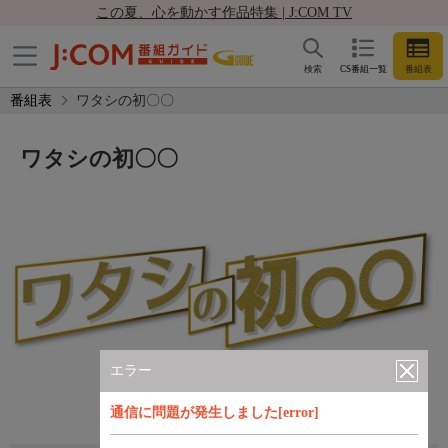
この夏、心を動かす作品特集 | J:COM TV
検索
CS番組一覧
番組表
番組表
ワタシの初〇〇
ワタシの初〇〇
エラー
通信に問題が発生しました[error]