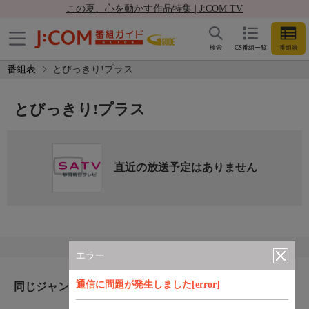
この夏、心を動かす作品特集 | J:COM TV
検索
CS番組一覧
番組表
番組表
とびっきり!プラス
とびっきり!プラス
直近の放送予定はありません
エラー
通信に問題が発生しました[error]
同じジャンルのおすすめ番組