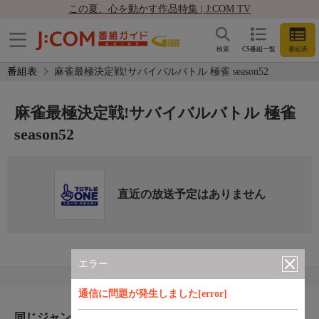
この夏、心を動かす作品特集 | J:COM TV
検索
CS番組一覧
番組表
番組表
麻雀最極決定戦!サバイバルバトル 極雀 season52
麻雀最極決定戦!サバイバルバトル 極雀
season52
直近の放送予定はありません
エラー
通信に問題が発生しました[error]
同じジャンルのおすすめ番組