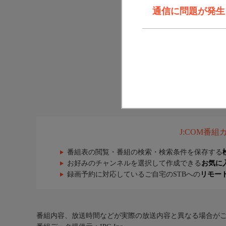
通信に問題が発生しま
J:COM番
番組表の閲覧・番組の検索・検索条件を保存する
お好みのチャンネルを選択して作成できる
お気に
録画予約に対応しているご自宅のSTBへの
リモー
番組内容、放送時間などが実際の放送内容と異なる場合が