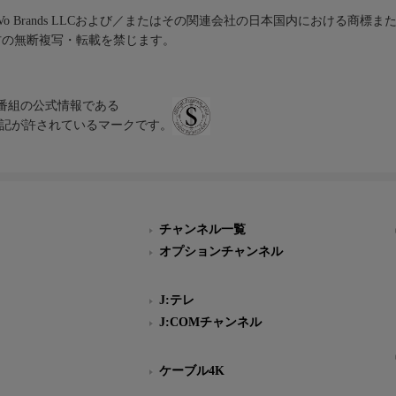
iVo Brands LLCおよび／またはその関連会社の日本国内における商標
材の無断複写・転載を禁じます。
、テレビ番組の公式情報である
スにのみ表記が許されているマークです。
チャンネル一覧
オプションチャンネル
J:テレ
J:COMチャンネル
ケーブル4K