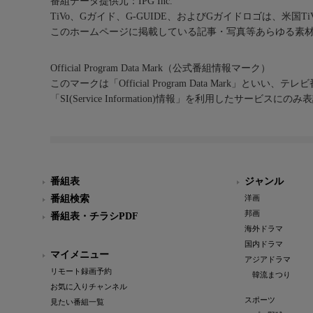
番組データ提供元：IPG Inc.
TiVo、Gガイド、G-GUIDE、およびGガイドロゴは、米国T
このホームページに掲載している記事・写真等あらゆる素
Official Program Data Mark（公式番組情報マーク）
このマークは「Official Program Data Mark」といい
「SI(Service Information)情報」を利用したサービ
番組表
ジャンル
番組検索
洋画
邦画
番組表・チラシPDF
海外ドラマ
国内ドラマ
マイメニュー
アジアドラマ
リモート録画予約
韓流まつり
お気に入りチャンネル
スポーツ
見たい番組一覧