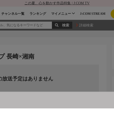
この夏、心を動かす作品特集 | J:COM TV
チャンネル一覧
ランキング
マイメニュー
J:COM STREAM
詳細検索
ップ 長崎×湘南
の放送予定はありません