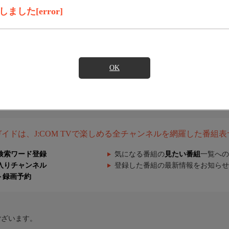
した[error]
OK
組ガイドは、J:COM TVで楽しめる全チャンネルを網羅した番組
検索ワード登録
気になる番組の
見たい番組
一覧への
入りチャンネル
登録した番組の最新情報をお知らせ
ト録画予約
ございます。