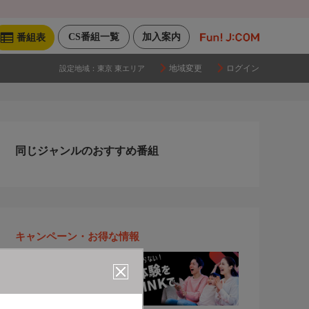
CS番組一覧
加入案内
番組表
地域変更
ログイン
設定地域：
東京 東エリア
同じジャンルのおすすめ番組
キャンペーン・お得な情報