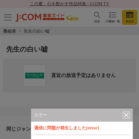
この夏、心を動かす作品特集 | J:COM TV
検索
CS番組一覧
番組表
番組表
先生の白い嘘
先生の白い嘘
直近の放送予定はありません
エラー
通信に問題が発生しました[error]
同じジャンルのおすすめ番組