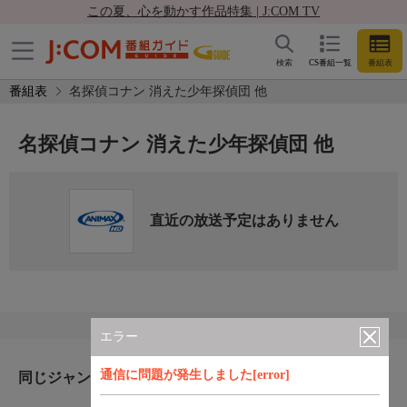
この夏、心を動かす作品特集 | J:COM TV
検索
CS番組一覧
番組表
番組表
名探偵コナン 消えた少年探偵団 他
名探偵コナン 消えた少年探偵団 他
直近の放送予定はありません
エラー
通信に問題が発生しました[error]
同じジャンルのおすすめ番組