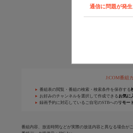
通信に問題が発生しま
J:COM番
番組表の閲覧・番組の検索・検索条件を保存する
お好みのチャンネルを選択して作成できる
お気に
録画予約に対応しているご自宅のSTBへの
リモー
番組内容、放送時間などが実際の放送内容と異なる場合が