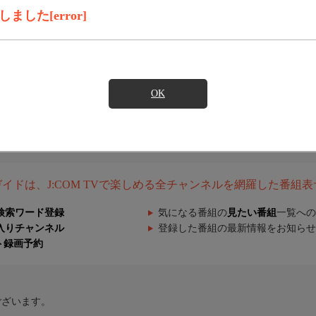
した[error]
OK
組ガイドは、J:COM TVで楽しめる全チャンネルを網羅した番組
検索ワード登録
気になる番組の
見たい番組
一覧への
入りチャンネル
登録した番組の最新情報をお知らせ
ト録画予約
ございます。