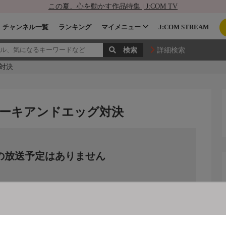
この夏、心を動かす作品特集 | J:COM TV
チャンネル一覧
ランキング
マイメニュー
J:COM STREAM
詳細検索
グ対決
ステーキアンドエッグ対決
の放送予定はありません