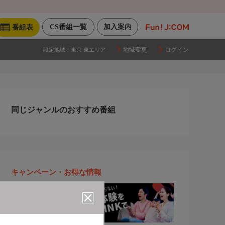
CS番組一覧
加入案内
番組表
地域変更
ログイン
設定地域：
東京 東エリア
同じジャンルのおすすめ番組
キャンペーン・お得な情報