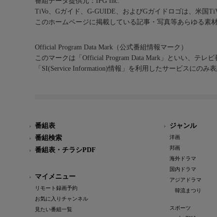
番組データ提供元：IPG Inc.
TiVo、Gガイド、G-GUIDE、およびGガイドロゴは、米国T
このホームページに掲載している記事・写真等あらゆる素
Official Program Data Mark（公式番組情報マーク）
このマークは「Official Program Data Mark」といい
「SI(Service Information)情報」を利用したサービ
番組表
ジャンル
番組検索
洋画
邦画
番組表・チラシPDF
海外ドラマ
国内ドラマ
マイメニュー
アジアドラマ
リモート録画予約
韓流まつり
お気に入りチャンネル
スポーツ
見たい番組一覧