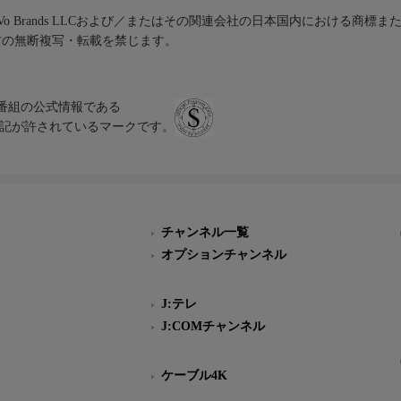
iVo Brands LLCおよび／またはその関連会社の日本国内における商標
材の無断複写・転載を禁じます。
、テレビ番組の公式情報である
スにのみ表記が許されているマークです。
チャンネル一覧
オプションチャンネル
J:テレ
J:COMチャンネル
ケーブル4K