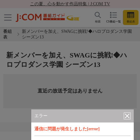
この夏、心を動かす作品特集 | J:COM TV
検索
CS番組一覧
番組表
番組
新メンバーを加え、SWAGに挑戦!◆ハロプロダンス学園
表
シーズン13
新メンバーを加え、SWAGに挑戦!◆ハ
ロプロダンス学園 シーズン13
直近の放送予定はありません
エラー
通信に問題が発生しました[error]