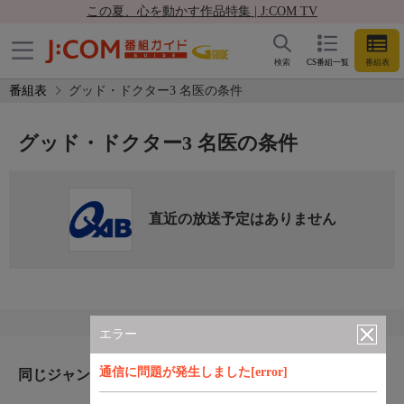
この夏、心を動かす作品特集 | J:COM TV
検索
CS番組一覧
番組表
番組表
グッド・ドクター3 名医の条件
グッド・ドクター3 名医の条件
直近の放送予定はありません
エラー
通信に問題が発生しました[error]
同じジャンルのおすすめ番組