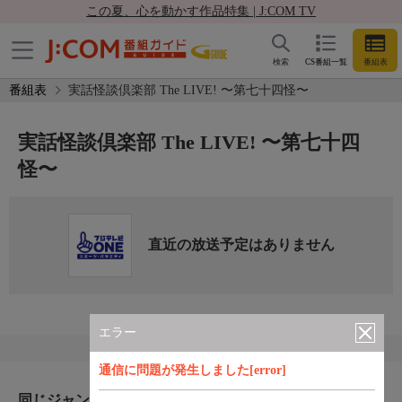
この夏、心を動かす作品特集 | J:COM TV
検索
CS番組一覧
番組表
番組表
実話怪談倶楽部 The LIVE! 〜第七十四怪〜
実話怪談倶楽部 The LIVE! 〜第七十四
怪〜
直近の放送予定はありません
エラー
通信に問題が発生しました[error]
同じジャンルのおすすめ番組