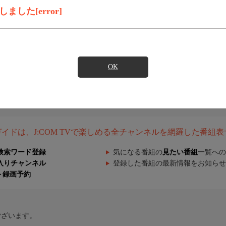
した[error]
OK
組ガイドは、J:COM TVで楽しめる全チャンネルを網羅した番組
検索ワード登録
気になる番組の
見たい番組
一覧への
入りチャンネル
登録した番組の最新情報をお知らせ
ト録画予約
ございます。