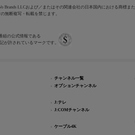
iVo Brands LLCおよび／またはその関連会社の日本国内における商標
材の無断複写・転載を禁じます。
、テレビ番組の公式情報である
スにのみ表記が許されているマークです。
チャンネル一覧
オプションチャンネル
J:テレ
J:COMチャンネル
ケーブル4K