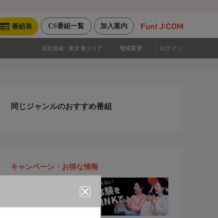
CS番組一覧
加入案内
番組表
地域変更
ログイン
設定地域：
東京 東エリア
同じジャンルのおすすめ番組
キャンペーン・お得な情報