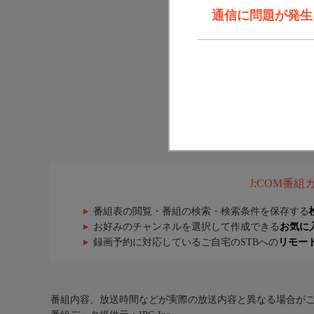
通信に問題が発生しま
J:COM番
番組表の閲覧・番組の検索・検索条件を保存する
お好みのチャンネルを選択して作成できる
お気に
録画予約に対応しているご自宅のSTBへの
リモー
番組内容、放送時間などが実際の放送内容と異なる場合が