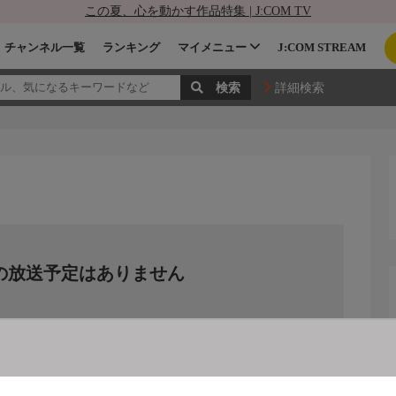
この夏、心を動かす作品特集 | J:COM TV
チャンネル一覧
ランキング
マイメニュー
J:COM STREAM
詳細検索
の放送予定はありません