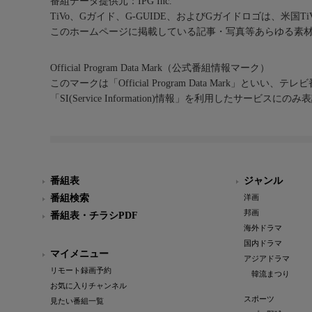
番組データ提供元：IPG Inc.
TiVo、Gガイド、G-GUIDE、およびGガイドロゴは、米国T
このホームページに掲載している記事・写真等あらゆる素
Official Program Data Mark（公式番組情報マーク）
このマークは「Official Program Data Mark」といい
「SI(Service Information)情報」を利用したサービ
番組表
ジャンル
番組検索
洋画
邦画
番組表・チラシPDF
海外ドラマ
国内ドラマ
マイメニュー
アジアドラマ
リモート録画予約
韓流まつり
お気に入りチャンネル
スポーツ
見たい番組一覧