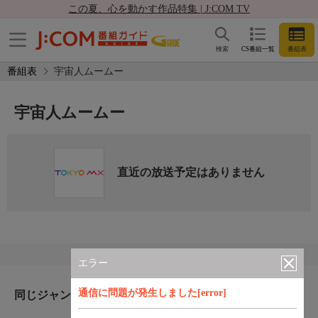
この夏、心を動かす作品特集 | J:COM TV
検索
CS番組一覧
番組表
番組表
宇宙人ムームー
宇宙人ムームー
直近の放送予定はありません
エラー
通信に問題が発生しました[error]
同じジャンルのおすすめ番組