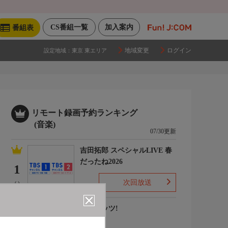
CS番組一覧
加入案内
番組表
地域変更
ログイン
設定地域：
東京 東エリア
リモート録画予約ランキング
(音楽)
07/30更新
吉田拓郎 スペシャルLIVE 春
だったね2026
1
次回放送
(-)
ナウヒッツ!
2