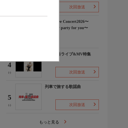
次回放送
(3)
Rain Tree Concert2026〜
Summer party for you〜
3
(-)
浜田省吾ライブ&MV特集
4
次回放送
(-)
列車で旅する歌謡曲
5
次回放送
(-)
もっと見る