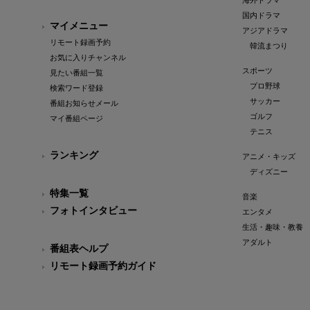
海外ドラマ
国内ドラマ
マイメニュー
アジアドラマ
リモート録画予約
韓流まつり
お気に入りチャンネル
スポーツ
見たい番組一覧
プロ野球
検索ワード登録
サッカー
番組お知らせメール
ゴルフ
マイ番組ページ
テニス
ランキング
アニメ・キッズ
ディズニー
特集一覧
音楽
フォトインタビュー
エンタメ
生活・趣味・教養
アダルト
番組表ヘルプ
リモート録画予約ガイド