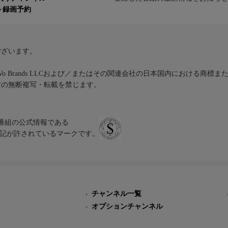
ト録画予約
ございます。
iVo Brands LLCおよび／またはその関連会社の日本国内における商標
材の無断複写・転載を禁じます。
、テレビ番組の公式情報である
スにのみ表記が許されているマークです。
チャンネル一覧
オプションチャンネル