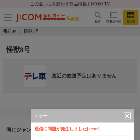
この夏、心を動かす作品特集 | J:COM TV
検索
CS番組一覧
番組表
番組表
怪獣8号
怪獣8号
直近の放送予定はありません
エラー
通信に問題が発生しました[error]
同じジャンルのおすすめ番組