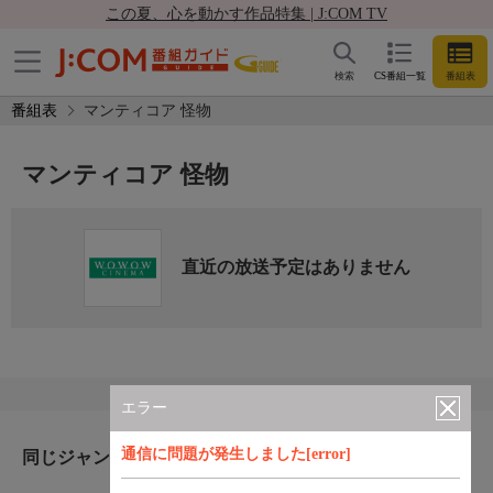
この夏、心を動かす作品特集 | J:COM TV
検索
CS番組一覧
番組表
番組表
マンティコア 怪物
マンティコア 怪物
直近の放送予定はありません
エラー
通信に問題が発生しました[error]
同じジャンルのおすすめ番組