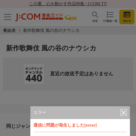
この夏、心を動かす作品特集 | J:COM TV
検索
CS番組一覧
番組表
番組表
新作歌舞伎 風の谷のナウシカ
新作歌舞伎 風の谷のナウシカ
直近の放送予定はありません
エラー
通信に問題が発生しました[error]
同じジャンルのおすすめ番組