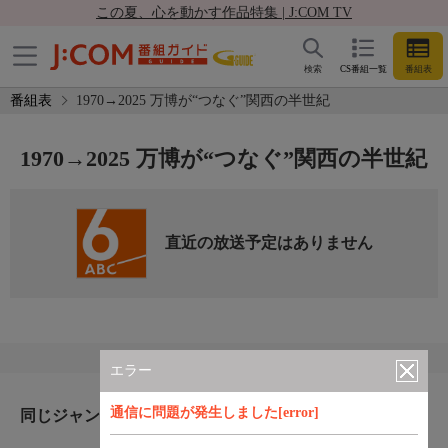
この夏、心を動かす作品特集 | J:COM TV
検索
CS番組一覧
番組表
番組表
1970→2025 万博が“つなぐ”関西の半世紀
1970→2025 万博が“つなぐ”関西の半世紀
直近の放送予定はありません
エラー
通信に問題が発生しました[error]
同じジャンルのおすすめ番組