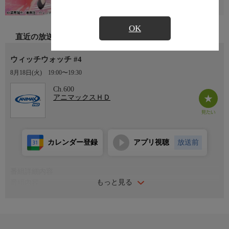
OK
直近の放送
ウィッチウォッチ #4
8月18日(火)
19:00〜19:30
Ch.600
アニマックスＨＤ
カレンダー登録
アプリ視聴
放送前
番組詳細内容
もっと見る
番組内容
#4「天狗-風祭監志-」
鬼の力を持つ高校生・乙木守仁は、魔女修行中の幼馴染・ニコの
使い魔として同居することに！幼馴染との再会にときめくニコだ
ったが、守仁には予言された災いからニコを守る使い魔としての