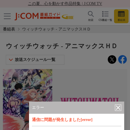
この夏、心を動かす作品特集 | J:COM TV
検索
CS番組一覧
番組表
番組表
ウィッチウォッチ - アニマックスＨＤ
ウィッチウォッチ - アニマックスＨＤ
放送スケジュール一覧
エラー
通信に問題が発生しました[error]