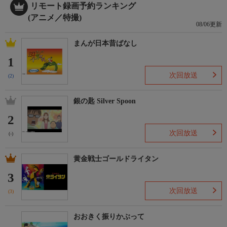
リモート録画予約ランキング
(アニメ／特撮)
08/06更新
まんが日本昔ばなし
1
次回放送
(2)
銀の匙 Silver Spoon
2
次回放送
(-)
黄金戦士ゴールドライタン
3
次回放送
(3)
おおきく振りかぶって