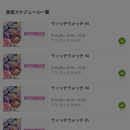
使命があり…。予測不能なトラブル、年ごろの男女の二人暮ら
し…前途多難で摩訶不思議な日々が始まる！
放送スケジュール一覧
出演:川口莉奈、鈴木崚汰、他
ウィッチウォッチ #4
原作:篠原健太/制作:2025年
8/18(火)
19:00～19:30
アニマックスＨＤ
ウィッチウォッチ #4
8/19(水)
03:00～03:30
アニマックスＨＤ
ウィッチウォッチ #4
8/19(水)
06:30～07:00
アニマックスＨＤ
ウィッチウォッチ #5