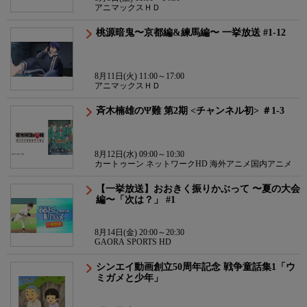
アニマックスＨＤ
桃源暗鬼〜京都編&練馬編〜 一挙放送 #1-12
8月11日(火) 11:00～17:00
アニマックスＨＤ
斉木楠雄のΨ難 第2期 <チャンネル初> ＃1-3
8月12日(水) 09:00～10:30
カートゥーン ネットワークHD 海外アニメ国内アニメ
【一挙放送】おおきく振りかぶって 〜夏の大会
編〜「次は？」 #1
8月14日(金) 20:00～20:30
GAORA SPORTS HD
シンエイ動画創立50周年記念 戦争童話集1「ウ
ミガメと少年」