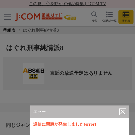
この夏、心を動かす作品特集 | J:COM TV
検索
CS番組一覧
番組表
番組表
はぐれ刑事純情派8
はぐれ刑事純情派8
直近の放送予定はありません
エラー
通信に問題が発生しました[error]
同じジャンルのおすすめ番組