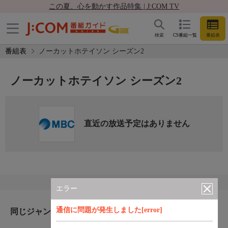
この夏、心を動かす作品特集 | J:COM TV
検索
CS番組一覧
番組表
番組表
ノーカットホテイソン シーズン2
ノーカットホテイソン シーズン2
直近の放送予定はありません
エラー
通信に問題が発生しました[error]
同じジャンルのおすすめ番組