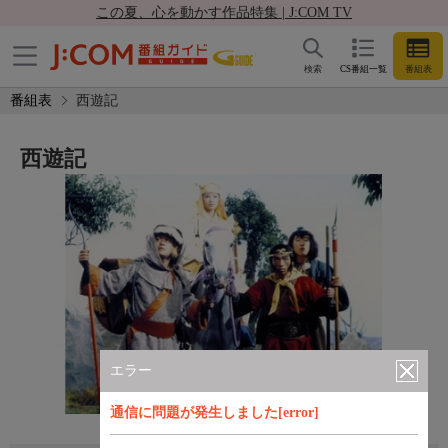
この夏、心を動かす作品特集 | J:COM TV
検索
CS番組一覧
番組表
番組表
西遊記
西遊記
エラー
通信に問題が発生しました[error]