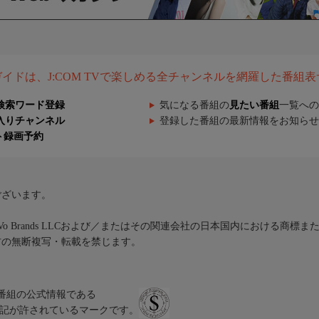
組ガイドは、J:COM TVで楽しめる全チャンネルを網羅した番組
検索ワード登録
気になる番組の
見たい番組
一覧への
入りチャンネル
登録した番組の最新情報をお知らせ
ト録画予約
ございます。
iVo Brands LLCおよび／またはその関連会社の日本国内における商標
材の無断複写・転載を禁じます。
、テレビ番組の公式情報である
スにのみ表記が許されているマークです。