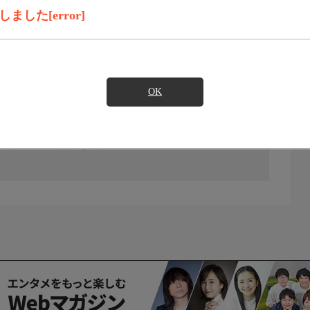
した[error]
OK
の放送予定はありません