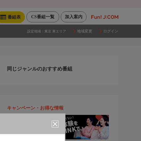
CS番組一覧
加入案内
番組表
地域変更
ログイン
設定地域：
東京 東エリア
同じジャンルのおすすめ番組
キャンペーン・お得な情報