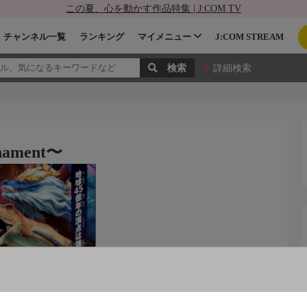
この夏、心を動かす作品特集 | J:COM TV
チャンネル一覧
ランキング
マイメニュー
J:COM STREAM
詳細検索
nament〜