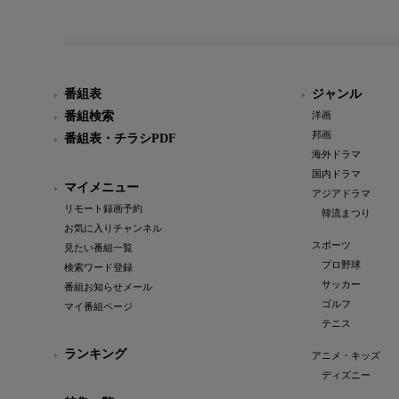
番組表
ジャンル
番組検索
洋画
邦画
番組表・チラシPDF
海外ドラマ
国内ドラマ
マイメニュー
アジアドラマ
リモート録画予約
韓流まつり
お気に入りチャンネル
スポーツ
見たい番組一覧
プロ野球
検索ワード登録
サッカー
番組お知らせメール
ゴルフ
マイ番組ページ
テニス
ランキング
アニメ・キッズ
ディズニー