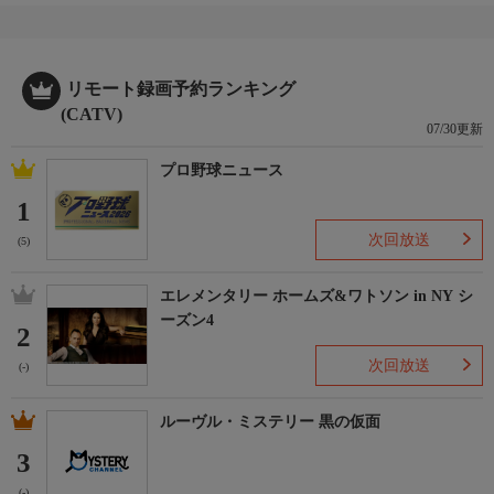
・マツウラベーカリー
など
リモート録画予約ランキング
東海地方の人達が知っているつもりのド定番のスポット・話題・
(CATV)
07/30更新
人などの知られざるポイントを太田光が独自の目線で徹底深掘
り！
プロ野球ニュース
1
HP
https://bs.tbs.co.jp/entertainment/delalover/
次回放送
(5)
制作
エレメンタリー ホームズ&ワトソン in NY シ
2026年
ーズン4
2
おしらせ
次回放送
(-)
＊この番組はＨＤ放送からのアップコンバートです。
ルーヴル・ミステリー 黒の仮面
3
(-)