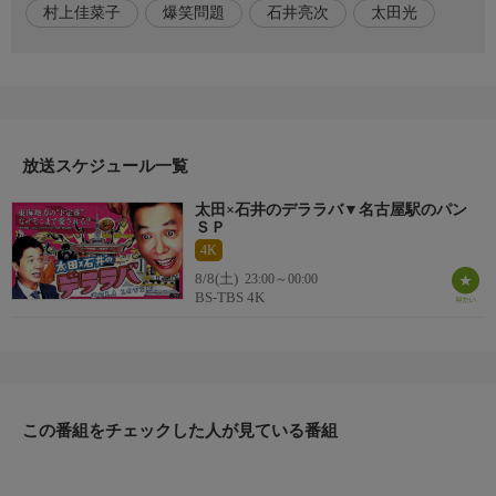
村上佳菜子
爆笑問題
石井亮次
太田光
１５０種類が並ぶ人気店
カスカードのパン工場にテレビ初潜入！
こだわりのパン作りに迫る！
大人気「ル シュプレーム」お得情報も！
放送スケジュール一覧
パン激戦区・名古屋駅で１位に輝くお店とは？
太田×石井のデララバ▼名古屋駅のパン
名古屋駅のパン屋さんランキング
ＳＰ
ベスト５を大発表！
4K
8/8(土)
23:00～00:00
番組内容２
BS-TBS 4K
・カスカード
・ル シュプレーム
・こころにあまいあんぱんや
この番組をチェックした人が見ている番組
・ベーカリー＆レストラン 沢村