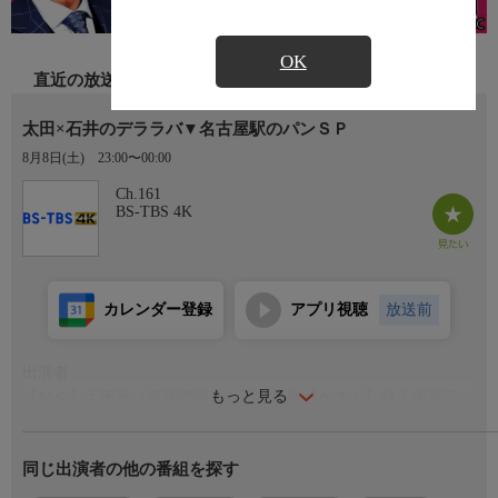
OK
直近の放送
太田×石井のデララバ▼名古屋駅のパンＳＰ
8月8日(土)
23:00〜00:00
Ch.161
BS-TBS 4K
カレンダー登録
アプリ視聴
放送前
出演者
もっと見る
【ＭＣ】太田光（爆笑問題）、石井亮次【ゲスト】村上佳菜子
番組内容
同じ出演者の他の番組を探す
デパートや地下街の超人気店に
あんぱん専門店、行列カレーパンも！