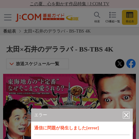
この夏、心を動かす作品特集 | J:COM TV
検索
CS番組一覧
番組表
番組表
太田×石井のデララバ - BS-TBS 4K
太田×石井のデララバ - BS-TBS 4K
放送スケジュール一覧
エラー
通信に問題が発生しました[error]