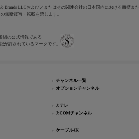
iVo Brands LLCおよび／またはその関連会社の日本国内における商標
材の無断複写・転載を禁じます。
、テレビ番組の公式情報である
スにのみ表記が許されているマークです。
チャンネル一覧
オプションチャンネル
J:テレ
J:COMチャンネル
ケーブル4K