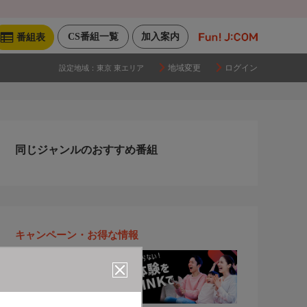
CS番組一覧
加入案内
番組表
地域変更
ログイン
設定地域：
東京 東エリア
同じジャンルのおすすめ番組
キャンペーン・お得な情報