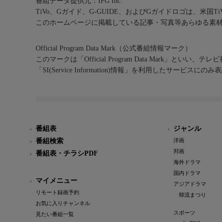
番組データ提供元：IPG Inc.
TiVo、Gガイド、G-GUIDE、およびGガイドロゴは、米国T
このホームページに掲載している記事・写真等あらゆる素
Official Program Data Mark（公式番組情報マーク）
このマークは「Official Program Data Mark」といい
「SI(Service Information)情報」を利用したサービ
番組表
ジャンル
番組検索
洋画
邦画
番組表・チラシPDF
海外ドラマ
国内ドラマ
マイメニュー
アジアドラマ
リモート録画予約
韓流まつり
お気に入りチャンネル
スポーツ
見たい番組一覧