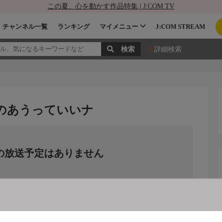
この夏、心を動かす作品特集 | J:COM TV
チャンネル一覧
ランキング
マイメニュー
J:COM STREAM
詳細検索
iのあうっていいナ
の放送予定はありません