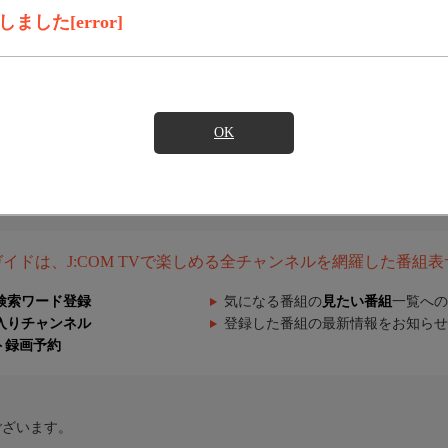
した[error]
OK
組ガイドは、J:COM TVで楽しめる全チャンネルを網羅した番組
検索ワード登録
気になる番組の
見たい番組
一覧への
入りチャンネル
登録した番組の最新情報をお知らせ
ト録画予約
ございます。