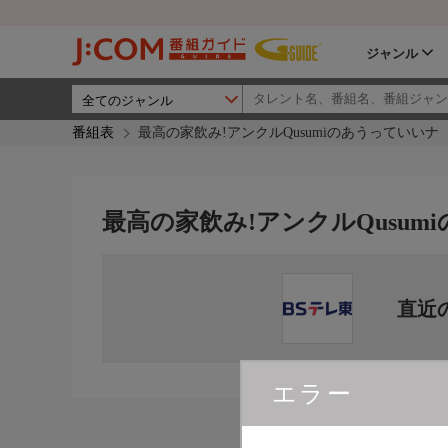
ジャンル
番組表
最高の家飲み!アンクルQusumiのあうっていいナ
最高の家飲み!アンクルQusum
直近
エラー