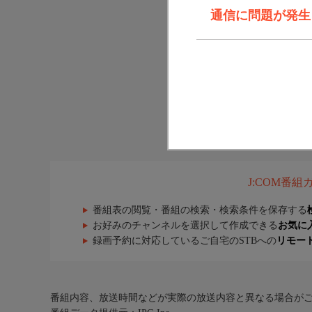
通信に問題が発生しま
J:COM番
番組表の閲覧・番組の検索・検索条件を保存する
お好みのチャンネルを選択して作成できる
お気に
録画予約に対応しているご自宅のSTBへの
リモー
番組内容、放送時間などが実際の放送内容と異なる場合が