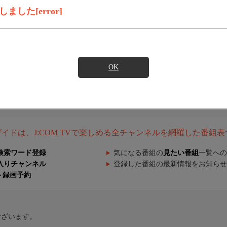
した[error]
OK
組ガイドは、J:COM TVで楽しめる全チャンネルを網羅した番組
検索ワード登録
気になる番組の
見たい番組
一覧への
入りチャンネル
登録した番組の最新情報をお知らせ
ト録画予約
ございます。