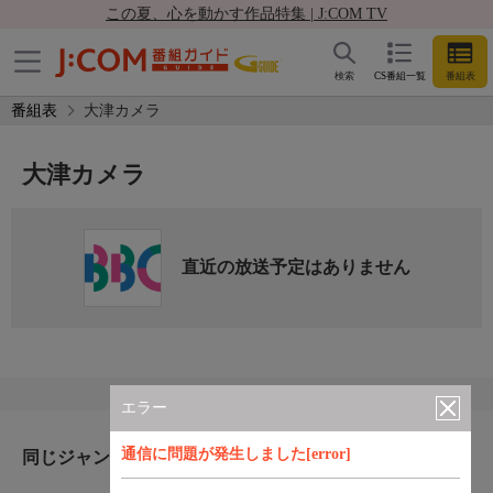
この夏、心を動かす作品特集 | J:COM TV
検索
CS番組一覧
番組表
番組表
大津カメラ
大津カメラ
直近の放送予定はありません
エラー
通信に問題が発生しました[error]
同じジャンルのおすすめ番組