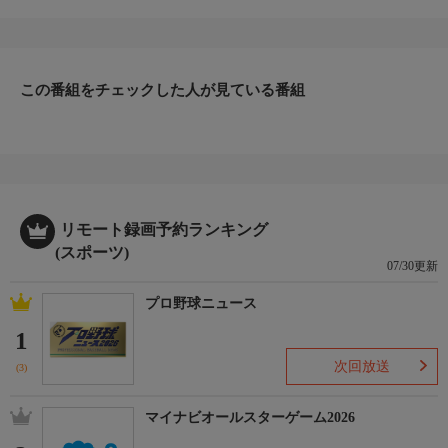
4月22日 中畑サヨナラ本塁打(福岡・平和台)
7月11日 定岡気迫の投球で完封勝利(この年15勝挙げる)
7月22日 松本、誕生日に5打数4安打3盗塁の大活躍
10月3日 江川完封19勝セリーグタイシーズン10度目無四球
この番組をチェックした人が見ている番組
リモート録画予約ランキング
(スポーツ)
07/30更新
プロ野球ニュース
1
次回放送
(3)
マイナビオールスターゲーム2026