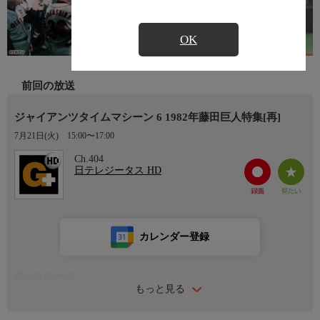
OK
前回の放送
ジャイアンツタイムマシーン 6 1982年藤田巨人特集[再]
7月21日(火)
15:00〜17:00
Ch.404
日テレジータス HD
カレンダー登録
番組詳細内容
もっと見る
番組内容
4月20日 山本功児 星野仙一からサヨナラ打(熊本・藤崎台)