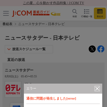
この夏、心を動かす作品特集 | J:COM TV
検索
CS番組一覧
番組表
番組表
ニュースサタデー - 日本テレビ
ニュースサタデー - 日本テレビ
放送スケジュール一覧
直近の放送
ニュースサタデー
8月8日(土)
05:45〜05:55
Ch.4
日本テレビ
エラー
通信に問題が発生しました[error]