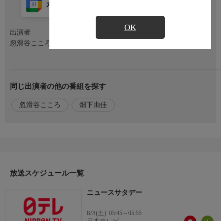
カレンダー登録
アプリ視聴
放送前
OK
出演者
忽滑谷こころ、畑下由佳(NTVアナウンサー)
同じ出演者の他の番組を探す
忽滑谷こころ
畑下由佳
放送スケジュール一覧
ニュースサタデー
8/8(土)
05:45～05:55