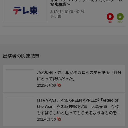
秘密組織〜
8/15(土)
02:00～02:30
テレ東
出演者の関連記事
乃木坂46・井上和がボカロへの愛を語る「自分
にとって救いだった」
2026/04/08
MTV VMAJ、Mrs. GREEN APPLEが「Video of
the Year」を2年連続の受賞 大森元貴「今後
もすばらしいと思ってもらえるようなものを、
引き続き作っていきたい」
2025/03/30