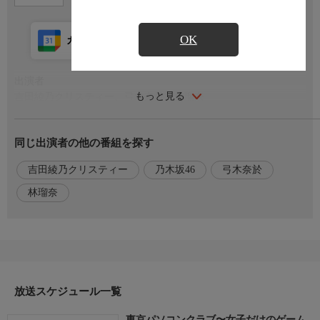
OK
カレンダー登録
アプリ視聴
放送前
出演者
もっと見る
吉田綾乃クリスティー、弓木奈於、林瑠奈
(乃木坂46)
同じ出演者の他の番組を探す
吉田綾乃クリスティー
乃木坂46
弓木奈於
林瑠奈
放送スケジュール一覧
東京パソコンクラブ〜女子だけのゲーム