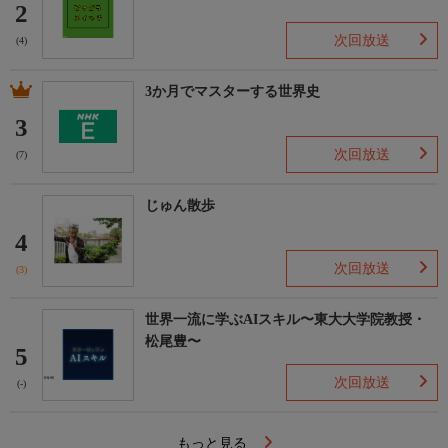
2
次回放送
(4)
3か月でマスターする世界史
3
次回放送
(7)
じゅん散歩
4
次回放送
(3)
世界一流に学ぶAIスキル〜東大大学院教授・
松尾豊〜
5
次回放送
(-)
もっと見る