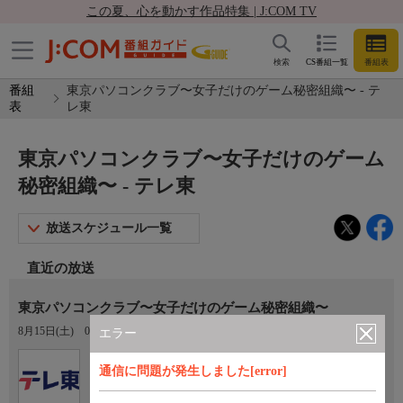
この夏、心を動かす作品特集 | J:COM TV
検索
CS番組一覧
番組表
番組
東京パソコンクラブ〜女子だけのゲーム秘密組織〜 - テ
表
レ東
東京パソコンクラブ〜女子だけのゲーム
秘密組織〜 - テレ東
放送スケジュール一覧
直近の放送
東京パソコンクラブ〜女子だけのゲーム秘密組織〜
8月15日(土)
02:00〜02:30
エラー
Ch.7
通信に問題が発生しました[error]
テレ東