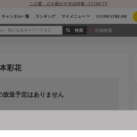
この夏、心を動かす作品特集 | J:COM TV
チャンネル一覧
ランキング
マイメニュー
J:COM STREAM
詳細検索
&安本彩花
の放送予定はありません