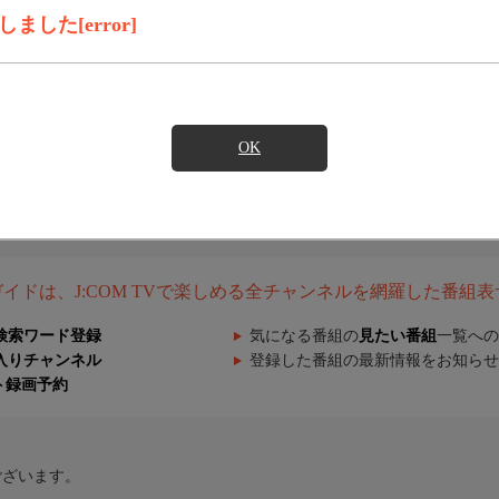
した[error]
OK
組ガイドは、J:COM TVで楽しめる全チャンネルを網羅した番組
検索ワード登録
気になる番組の
見たい番組
一覧への
入りチャンネル
登録した番組の最新情報をお知らせ
ト録画予約
ございます。