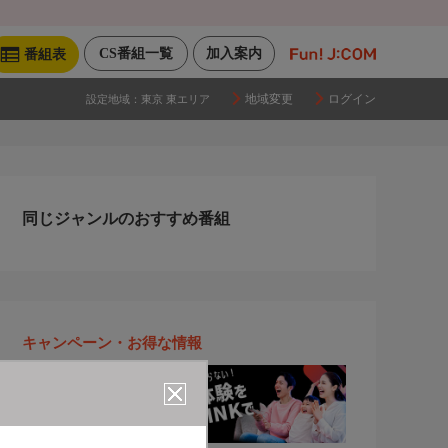
CS番組一覧
加入案内
番組表
地域変更
ログイン
設定地域：
東京 東エリア
同じジャンルのおすすめ番組
キャンペーン・お得な情報