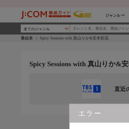
ジャンル
番組表
Spicy Sessions with 真山りか&安本彩花
Spicy Sessions with 真山りか
直近
エラー