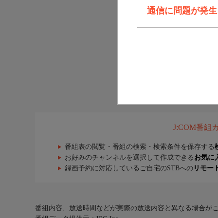
通信に問題が発生しま
J:COM番
番組表の閲覧・番組の検索・検索条件を保存する
お好みのチャンネルを選択して作成できる
お気に
録画予約に対応しているご自宅のSTBへの
リモー
番組内容、放送時間などが実際の放送内容と異なる場合が