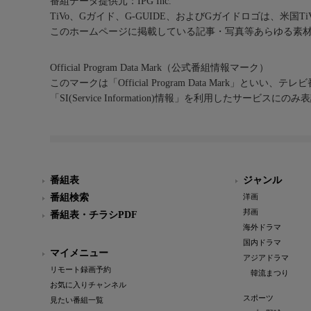
番組データ提供元：IPG Inc.
TiVo、Gガイド、G-GUIDE、およびGガイドロゴは、米国T
このホームページに掲載している記事・写真等あらゆる素
Official Program Data Mark（公式番組情報マーク）
このマークは「Official Program Data Mark」といい
「SI(Service Information)情報」を利用したサービ
番組表
ジャンル
番組検索
洋画
邦画
番組表・チラシPDF
海外ドラマ
国内ドラマ
マイメニュー
アジアドラマ
リモート録画予約
韓流まつり
お気に入りチャンネル
スポーツ
見たい番組一覧