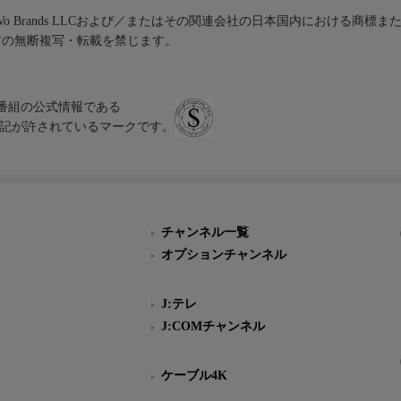
iVo Brands LLCおよび／またはその関連会社の日本国内における商標
材の無断複写・転載を禁じます。
、テレビ番組の公式情報である
スにのみ表記が許されているマークです。
チャンネル一覧
オプションチャンネル
J:テレ
J:COMチャンネル
ケーブル4K