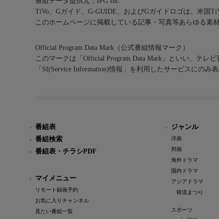
番組データ提供元：IPG Inc.
TiVo、Gガイド、G-GUIDE、およびGガイドロゴは、米国T
このホームページに掲載している記事・写真等あらゆる素
Official Program Data Mark（公式番組情報マーク）
このマークは「Official Program Data Mark」といい
「SI(Service Information)情報」を利用したサービ
番組表
ジャンル
番組検索
洋画
邦画
番組表・チラシPDF
海外ドラマ
国内ドラマ
マイメニュー
アジアドラマ
リモート録画予約
韓流まつり
お気に入りチャンネル
スポーツ
見たい番組一覧