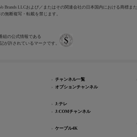
iVo Brands LLCおよび／またはその関連会社の日本国内における商標
材の無断複写・転載を禁じます。
、テレビ番組の公式情報である
スにのみ表記が許されているマークです。
チャンネル一覧
オプションチャンネル
J:テレ
J:COMチャンネル
ケーブル4K