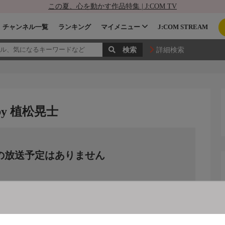
この夏、心を動かす作品特集 | J:COM TV
チャンネル一覧
ランキング
マイメニュー
J:COM STREAM
詳細検索
y 植松晃士
の放送予定はありません