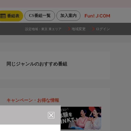
CS番組一覧
加入案内
番組表
地域変更
ログイン
設定地域：
東京 東エリア
同じジャンルのおすすめ番組
キャンペーン・お得な情報