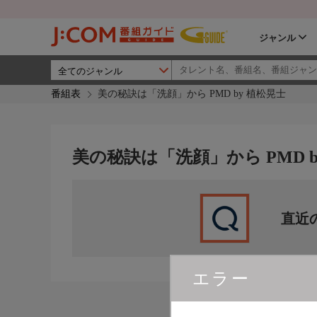
ジャンル
番組表
美の秘訣は「洗顔」から PMD by 植松晃士
美の秘訣は「洗顔」から PMD b
直近
エラー