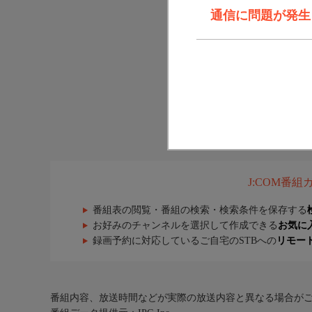
通信に問題が発生しま
J:COM番
番組表の閲覧・番組の検索・検索条件を保存する
お好みのチャンネルを選択して作成できる
お気に
録画予約に対応しているご自宅のSTBへの
リモー
番組内容、放送時間などが実際の放送内容と異なる場合が