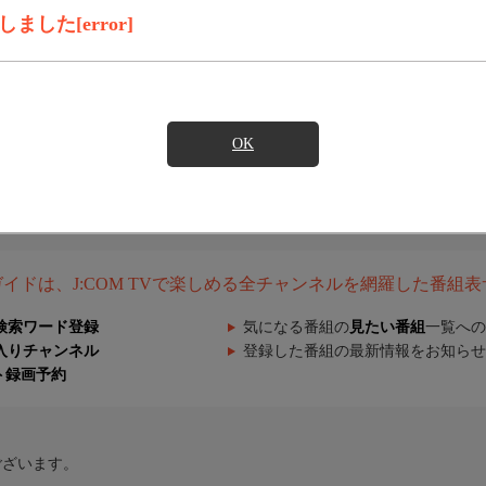
した[error]
OK
組ガイドは、J:COM TVで楽しめる全チャンネルを網羅した番組
検索ワード登録
気になる番組の
見たい番組
一覧への
入りチャンネル
登録した番組の最新情報をお知らせ
ト録画予約
ございます。